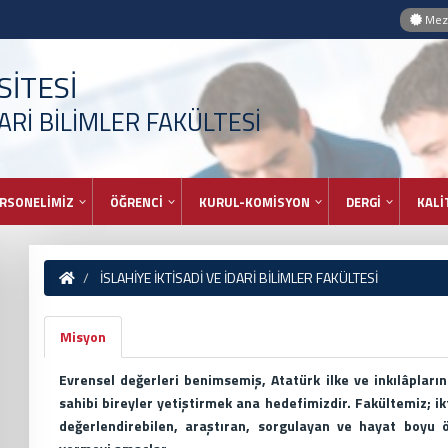
Mezu
İTESİ
DARİ BİLİMLER FAKÜLTESİ
RSONELİMİZ
ÖĞRENCİ
KURUL-KOMİSYON
DERGİ
KALİ
İSLAHİYE İKTİSADİ VE İDARİ BİLİMLER FAKÜLTESİ
Misyon
Evrensel değerleri benimsemiş, Atatürk ilke ve inkılâpları
sahibi bireyler yetiştirmek ana hedefimizdir. Fakültemiz; ikti
değerlendirebilen, araştıran, sorgulayan ve hayat boyu