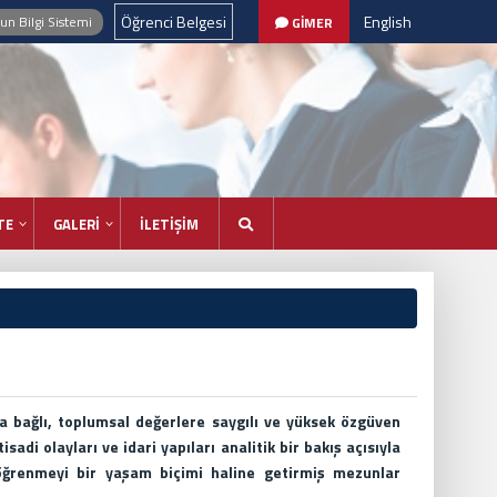
Öğrenci Belgesi
English
n Bilgi Sistemi
GİMER
TE
GALERİ
İLETİŞİM
na bağlı, toplumsal değerlere saygılı ve yüksek özgüven
sadi olayları ve idari yapıları analitik bir bakış açısıyla
 öğrenmeyi bir yaşam biçimi haline getirmiş mezunlar