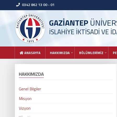
0342 862 13 00 - 01
GAZİANTEP
ÜNİVERS
İSLAHİYE İKTİSADİ VE İ
ANASAYFA
HAKKIMIZDA
BÖLÜMLERİMİZ
PE
HAKKIMIZDA
Genel Bilgiler
Misyon
Vizyon