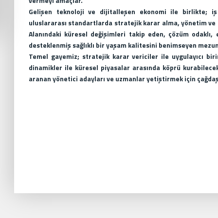
vermeyi amaçlar.
Gelişen teknoloji ve dijitalleşen ekonomi ile birlikte; 
uluslararası standartlarda stratejik karar alma, yönetim ve 
Alanındaki küresel değişimleri takip eden, çözüm odaklı, et
desteklenmiş sağlıklı bir yaşam kalitesini benimseyen mezu
Temel gayemiz; stratejik karar vericiler ile uygulayıcı bi
dinamikler ile küresel piyasalar arasında köprü kurabilecek
aranan yönetici adayları ve uzmanlar yetiştirmek için çağdaş,