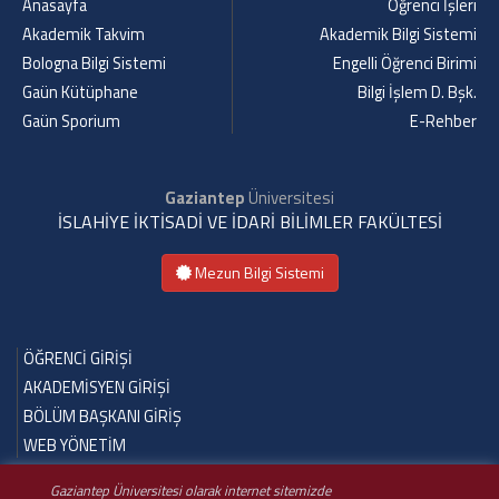
Anasayfa
Öğrenci İşleri
Akademik Takvim
Akademik Bilgi Sistemi
Bologna Bilgi Sistemi
Engelli Öğrenci Birimi
Gaün Kütüphane
Bilgi İşlem D. Bşk.
Gaün Sporium
E-Rehber
Gaziantep
Üniversitesi
İSLAHİYE İKTİSADİ VE İDARİ BİLİMLER FAKÜLTESİ
Mezun Bilgi Sistemi
ÖĞRENCİ GİRİŞİ
AKADEMİSYEN GİRİŞİ
BÖLÜM BAŞKANI GİRİŞ
WEB YÖNETİM
Gaziantep Üniversitesi olarak internet sitemizde