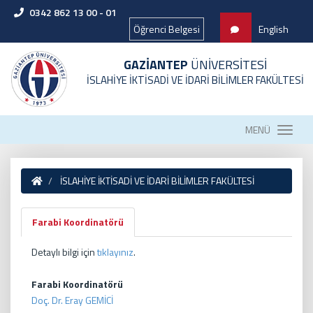
0342 862 13 00 - 01
Öğrenci Belgesi
English
GAZİANTEP
ÜNİVERSİTESİ
İSLAHİYE İKTİSADİ VE İDARİ BİLİMLER FAKÜLTESİ
MENÜ
İSLAHİYE İKTİSADİ VE İDARİ BİLİMLER FAKÜLTESİ
Farabi Koordinatörü
Detaylı bilgi için
tıklayınız
.
Farabi Koordinatörü
Doç. Dr. Eray GEMİCİ