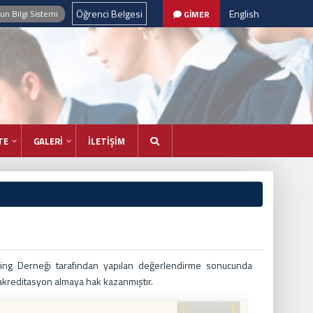
Öğrenci Belgesi
English
n Bilgi Sistemi
GİMER
TE
GALERİ
İLETİŞİM
ng Derneği tarafından yapılan değerlendirme sonucunda
kreditasyon almaya hak kazanmıştır.