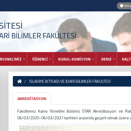
Mezu
İTESİ
DARİ BİLİMLER FAKÜLTESİ
RSONELİMİZ
ÖĞRENCİ
KURUL-KOMİSYON
DERGİ
KALİ
İSLAHİYE İKTİSADİ VE İDARİ BİLİMLER FAKÜLTESİ
AKREDİTASYON
Fakültemiz Kamu Yönetimi Bölümü STAR Akreditasyon ve Rati
06/03/2025-06/03/2027 tarihleri arasında geçerli olmak üzere a