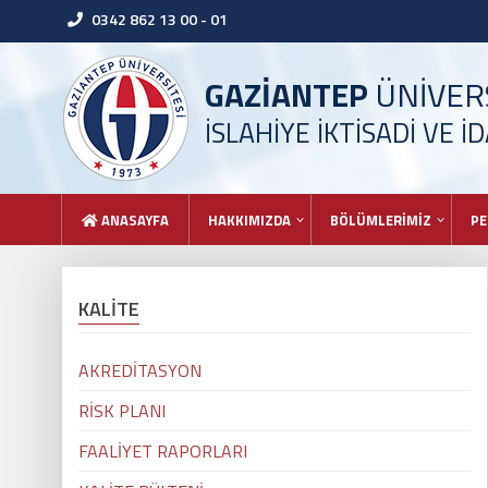
0342 862 13 00 - 01
GAZİANTEP
ÜNİVERS
İSLAHİYE İKTİSADİ VE İ
ANASAYFA
HAKKIMIZDA
BÖLÜMLERİMİZ
PE
KALİTE
AKREDİTASYON
RİSK PLANI
FAALİYET RAPORLARI