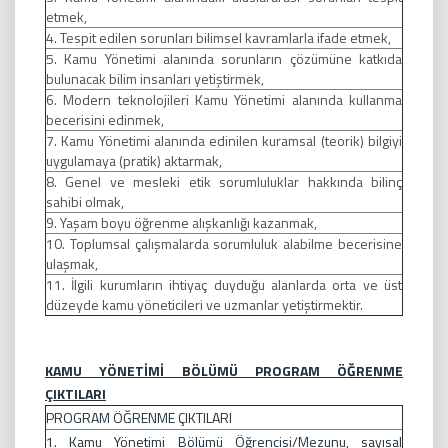
etmek,
4. Tespit edilen sorunları bilimsel kavramlarla ifade etmek,
5. Kamu Yönetimi alanında sorunların çözümüne katkıda
bulunacak bilim insanları yetiştirmek,
6. Modern teknolojileri Kamu Yönetimi alanında kullanma
becerisini edinmek,
7. Kamu Yönetimi alanında edinilen kuramsal (teorik) bilgiyi
uygulamaya (pratik) aktarmak,
8. Genel ve mesleki etik sorumluluklar hakkında bilinç
sahibi olmak,
9. Yaşam boyu öğrenme alışkanlığı kazanmak,
10. Toplumsal çalışmalarda sorumluluk alabilme becerisine
ulaşmak,
11. İlgili kurumların ihtiyaç duyduğu alanlarda orta ve üst
düzeyde kamu yöneticileri ve uzmanlar yetiştirmektir.
KAMU YÖNETİMİ BÖLÜMÜ PROGRAM ÖĞRENME
ÇIKTILARI
PROGRAM ÖĞRENME ÇIKTILARI
1. Kamu Yönetimi Bölümü Öğrencisi/Mezunu, sayısal