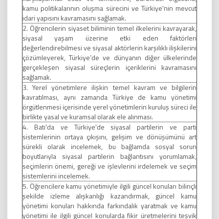
kamu politikalarının oluşma sürecini ve Türkiye'nin mevcut
idari yapısını kavramasını sağlamak.
2. Öğrencilerin siyaset biliminin temel ilkelerini kavrayarak,
siyasal yaşam üzerine etki eden faktörleri
değerlendirebilmesi ve siyasal aktörlerin karşılıklı ilişkilerini
çözümleyerek, Türkiye’de ve dünyanın diğer ülkelerinde
gerçekleşen siyasal süreçlerin içeriklerini kavramasını
sağlamak.
3. Yerel yönetimlere ilişkin temel kavram ve bilgilerin
kavratılması, aynı zamanda Türkiye de kamu yönetimi
örgütlenmesi içerisinde yerel yönetimlerin kuruluş süreci ile
birlikte yasal ve kuramsal olarak ele alınması.
4. Batı'da ve Türkiye'de siyasal partilerin ve parti
sistemlerinin ortaya çıkışını, gelişim ve dönüşümünü art
sürekli olarak incelemek, bu bağlamda sosyal sorun
boyutlarıyla siyasal partilerin bağlantısını yorumlamak,
seçimlerin önemi, gereği ve işlevlerini irdelemek ve seçim
sistemlerini incelemek.
5. Öğrencilere kamu yönetimiyle ilgili güncel konuları bilinçli
şekilde izleme alışkanlığı kazandırmak, güncel kamu
yönetimi konuları hakkında farkındalık yaratmak ve kamu
yönetimi ile ilgili güncel konularda fikir üretmelerini teşvik