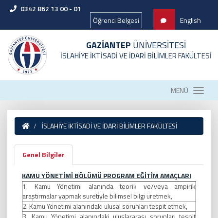
0342 862 13 00 - 01
Öğrenci Belgesi
English
GAZİANTEP
ÜNİVERSİTESİ
İSLAHİYE İKTİSADİ VE İDARİ BİLİMLER FAKÜLTESİ
MENÜ
İSLAHİYE İKTİSADİ VE İDARİ BİLİMLER FAKÜLTESİ
Genel Bilgiler
KAMU YÖNETİMİ BÖLÜMÜ PROGRAM EĞİTİM AMAÇLARI
1. Kamu Yönetimi alanında teorik ve/veya ampirik
araştırmalar yapmak suretiyle bilimsel bilgi üretmek,
2. Kamu Yönetimi alanındaki ulusal sorunları tespit etmek,
3. Kamu Yönetimi alanındaki uluslararası sorunları tespit