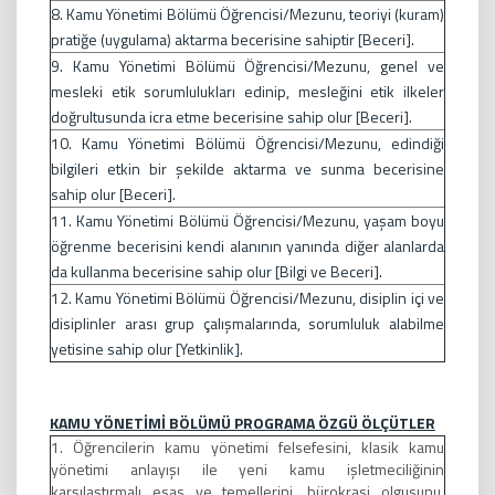
8. Kamu Yönetimi Bölümü Öğrencisi/Mezunu, teoriyi (kuram)
pratiğe (uygulama) aktarma becerisine sahiptir [Beceri].
9. Kamu Yönetimi Bölümü Öğrencisi/Mezunu, genel ve
mesleki etik sorumlulukları edinip, mesleğini etik ilkeler
doğrultusunda icra etme becerisine sahip olur [Beceri].
10. Kamu Yönetimi Bölümü Öğrencisi/Mezunu, edindiği
bilgileri etkin bir şekilde aktarma ve sunma becerisine
sahip olur [Beceri].
11. Kamu Yönetimi Bölümü Öğrencisi/Mezunu, yaşam boyu
öğrenme becerisini kendi alanının yanında diğer alanlarda
da kullanma becerisine sahip olur [Bilgi ve Beceri].
12. Kamu Yönetimi Bölümü Öğrencisi/Mezunu, disiplin içi ve
disiplinler arası grup çalışmalarında, sorumluluk alabilme
yetisine sahip olur [Yetkinlik].
KAMU YÖNETİMİ BÖLÜMÜ PROGRAMA ÖZGÜ ÖLÇÜTLER
1. Öğrencilerin kamu yönetimi felsefesini, klasik kamu
yönetimi anlayışı ile yeni kamu işletmeciliğinin
karşılaştırmalı esas ve temellerini, bürokrasi olgusunu,