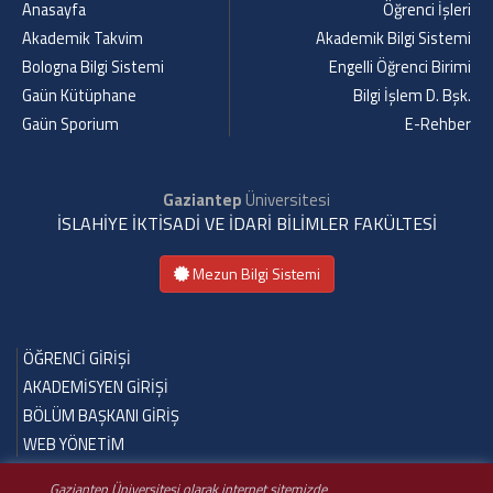
Anasayfa
Öğrenci İşleri
Akademik Takvim
Akademik Bilgi Sistemi
Bologna Bilgi Sistemi
Engelli Öğrenci Birimi
Gaün Kütüphane
Bilgi İşlem D. Bşk.
Gaün Sporium
E-Rehber
Gaziantep
Üniversitesi
İSLAHİYE İKTİSADİ VE İDARİ BİLİMLER FAKÜLTESİ
Mezun Bilgi Sistemi
ÖĞRENCİ GİRİŞİ
AKADEMİSYEN GİRİŞİ
BÖLÜM BAŞKANI GİRİŞ
WEB YÖNETİM
Gaziantep Üniversitesi olarak internet sitemizde