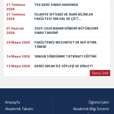
21 Temmuz
TEK DERS SINAVI HAKKINDA
2026
21 Temmuz
İSLAHİYE İKTİSADİ VE İDARİ BİLİMLER
2026
FAKÜLTESİ YAN DAL VE ÇİFT...
01 Haziran
2025-2026 BAHAR DÖNEMİ BÜTÜNLEME
2026
SINAV TAKVİMİ
20 Mayıs 2026
FAKÜLTEMİZ MEZUNİYET VE KEP ATMA
TÖRENİ
14 Mayıs 2026
YANGIN SÖNDÜRME TATBİKATI EĞİTİMİ
13 Mayıs 2026
DENİZ ARCAK İLE SÖYLEŞİ VE DİNLETİ
Tümü | 248
Anasayfa
Öğrenci İşleri
Akademik Takvim
Akademik Bilgi Sistemi