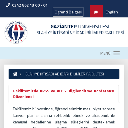
0342 862 13 00 - 01
Öğrenci Belgesi
English
GAZİANTEP
ÜNİVERSİTESİ
İSLAHİYE İKTİSADİ VE İDARİ BİLİMLER FAKÜLTESİ
MENÜ
İSLAHİYE İKTİSADİ VE İDARİ BİLİMLER FAKÜLTESİ
Fakültemizde KPSS ve ALES Bilgilendirme Konferansı
Düzenlendi
Fakültemiz bünyesinde, öğrencilerimizin mezuniyet sonrası
kariyer planlamalarına rehberlik etmek ve akademik ile
kamusal hedeflerine ulaşma süreçlerini desteklemek