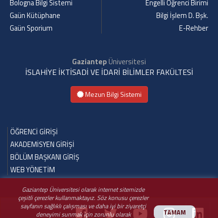
Bologna Bilgi Sistemi
Engelli Öğrenci Birimi
Gaün Kütüphane
Bilgi İşlem D. Bşk.
Gaün Sporium
E-Rehber
Gaziantep
Üniversitesi
İSLAHİYE İKTİSADİ VE İDARİ BİLİMLER FAKÜLTESİ
Mezun Bilgi Sistemi
ÖĞRENCİ GİRİŞİ
AKADEMİSYEN GİRİŞİ
BÖLÜM BAŞKANI GİRİŞ
WEB YÖNETİM
Gaziantep Üniversitesi olarak internet sitemizde
çeşitli çerezler kullanmaktayız. Söz konusu çerezler
sayfanın sağlıklı çalışması ve daha iyi bir ziyaretçi
TAMAM
deneyimi sunmak için zorunlu olarak